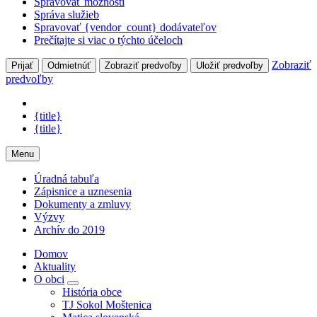
Spravovať možnosti
Správa služieb
Spravovať {vendor_count} dodávateľov
Prečítajte si viac o týchto účeloch
Zobraziť
Prijať
Odmietnúť
Zobraziť predvoľby
Uložiť predvoľby
predvoľby
{title}
{title}
Menu
Úradná tabuľa
Zápisnice a uznesenia
Dokumenty a zmluvy
Výzvy
Archív do 2019
Domov
Aktuality
O obci
História obce
TJ Sokol Moštenica