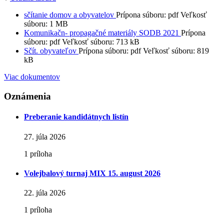
sčítanie domov a obyvatelov
Prípona súboru: pdf
Veľkosť
súboru:
1 MB
Komunikačn- propagačné materiály SODB 2021
Prípona
súboru: pdf
Veľkosť súboru:
713 kB
Sčít. obyvateľov
Prípona súboru: pdf
Veľkosť súboru:
819
kB
Viac dokumentov
Oznámenia
Preberanie kandidátnych listín
27. júla 2026
1 príloha
Volejbalový turnaj MIX 15. august 2026
22. júla 2026
1 príloha