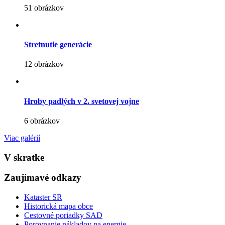
51 obrázkov
Stretnutie generácie
12 obrázkov
Hroby padlých v 2. svetovej vojne
6 obrázkov
Viac galérií
V skratke
Zaujímavé odkazy
Kataster SR
Historická mapa obce
Cestovné poriadky SAD
Porovnanie nákladov na energie