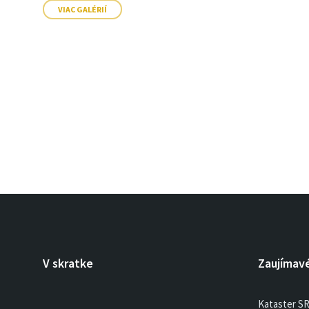
VIAC GALÉRIÍ
V skratke
Zaujímav
Kataster S