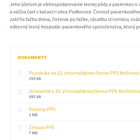
Jeho účelom je obhospodarovanie lesnej pôdy a pasienkov o v
a väčšia časť v katastri obce Podkonice. Činnosť pasienkovéh
zahŕňa ťažbu dreva, čistenie po ťažbe, výsadbu stromkov, os
odborný lesný hospodár pasienkového spoločenstva, ktorý pre
DOKUMENTY
Pozvánka na 12. zhromaždenie členov PPS Moštenic
Prípona
Veľkosť
294 kB
súboru:
súboru:
pdf
Uznesenie z 10. zhromaždenia členov PPS Moštenic
Prípona
Veľkosť
495 kB
súboru:
súboru:
pdf
Stanovy PPS
Prípona
Veľkosť
2 MB
súboru:
súboru:
pdf
Zmluva PPS
Prípona
Veľkosť
7 MB
súboru:
súboru: