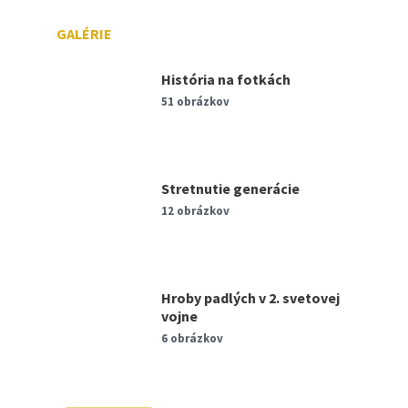
GALÉRIE
História na fotkách
51 obrázkov
Stretnutie generácie
12 obrázkov
Hroby padlých v 2. svetovej
vojne
6 obrázkov