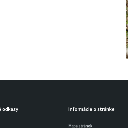
é odkazy
Informácie o stránke
R
Mapa stránok