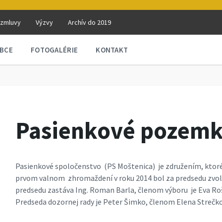
 zmluvy
Výzvy
Archív do 2019
BCE
FOTOGALÉRIE
KONTAKT
Pasienkové pozemk
Pasienkové spoločenstvo (PS Moštenica) je združením, ktoré v
prvom valnom zhromaždení v roku 2014 bol za predsedu zvolen
predsedu zastáva Ing. Roman Barla, členom výboru je Eva Rošt
Predseda dozornej rady je Peter Šimko, členom Elena Strečk