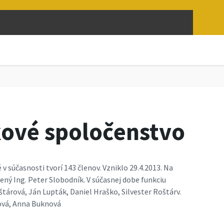
ové spoločenstvo
 súčasnosti tvorí 143 členov. Vzniklo 29.4.2013. Na
ý Ing. Peter Slobodník. V súčasnej dobe funkciu
árová, Ján Lupták, Daniel Hraško, Silvester Roštárv.
ová, Anna Buknová