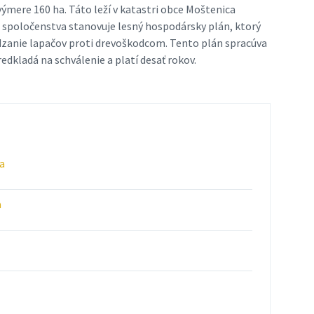
ýmere 160 ha. Táto leží v katastri obce Moštenica
o spoločenstva stanovuje lesný hospodársky plán, ktorý
ádzanie lapačov proti drevoškodcom. Tento plán spracúva
dkladá na schválenie a platí desať rokov.
a
a