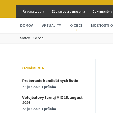
Úradná tabuľa
Zápisnice a uznesenia
Dokumenty a
DOMOV
AKTUALITY
O OBCI
MOŽNOSTI O
DOMOV
O OBCI
OZNÁMENIA
Preberanie kandidátnych listín
27. júla 2026
1 príloha
Volejbalový turnaj MIX 15. august
2026
22. júla 2026
1 príloha