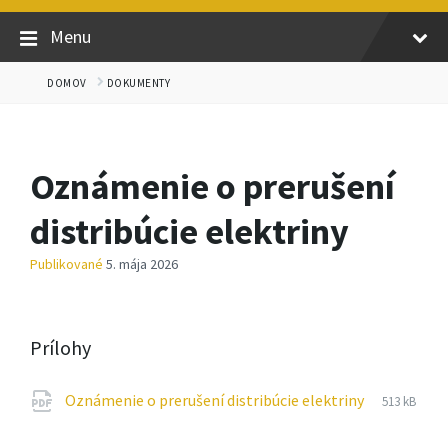
Menu
DOMOV
DOKUMENTY
Oznámenie o prerušení
distribúcie elektriny
Publikované
5. mája 2026
Prílohy
Prípona
pdf
Veľkosť
Oznámenie o prerušení distribúcie elektriny
513 kB
súboru:
súboru: