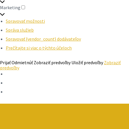
Marketing
MARKETING
Spravovať možnosti
Správa služieb
Spravovať {vendor_count} dodávateľov
Prečítajte si viac o týchto účeloch
Prijať
Odmietnúť
Zobraziť predvoľby
Uložiť predvoľby
Zobraziť
predvoľby