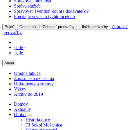
Spravovať možnosti
Správa služieb
Spravovať {vendor_count} dodávateľov
Prečítajte si viac o týchto účeloch
Zobraziť
Prijať
Odmietnúť
Zobraziť predvoľby
Uložiť predvoľby
predvoľby
{title}
{title}
Menu
Úradná tabuľa
Zápisnice a uznesenia
Dokumenty a zmluvy
Výzvy
Archív do 2019
Domov
Aktuality
O obci
História obce
TJ Sokol Moštenica