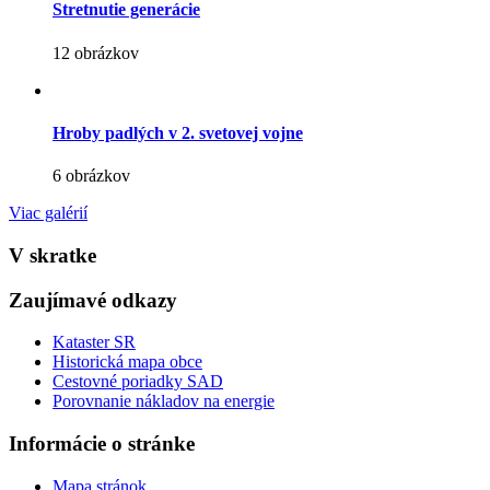
Stretnutie generácie
12 obrázkov
Hroby padlých v 2. svetovej vojne
6 obrázkov
Viac galérií
V skratke
Zaujímavé odkazy
Kataster SR
Historická mapa obce
Cestovné poriadky SAD
Porovnanie nákladov na energie
Informácie o stránke
Mapa stránok