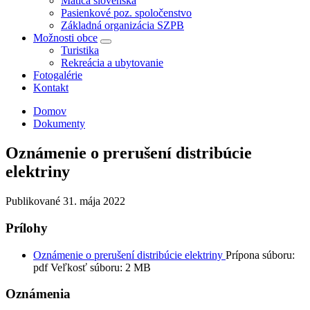
Matica slovenská
Pasienkové poz. spoločenstvo
Základná organizácia SZPB
Možnosti obce
Turistika
Rekreácia a ubytovanie
Fotogalérie
Kontakt
Domov
Dokumenty
Oznámenie o prerušení distribúcie
elektriny
Publikované
31. mája 2022
Prílohy
Oznámenie o prerušení distribúcie elektriny
Prípona súboru:
pdf
Veľkosť súboru:
2 MB
Oznámenia