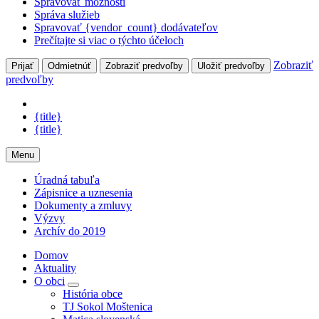
Spravovať možnosti
Správa služieb
Spravovať {vendor_count} dodávateľov
Prečítajte si viac o týchto účeloch
Zobraziť
Prijať
Odmietnúť
Zobraziť predvoľby
Uložiť predvoľby
predvoľby
{title}
{title}
Menu
Úradná tabuľa
Zápisnice a uznesenia
Dokumenty a zmluvy
Výzvy
Archív do 2019
Domov
Aktuality
O obci
História obce
TJ Sokol Moštenica