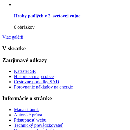
Hroby padlých v 2. svetovej vojne
6 obrázkov
Viac galérií
V skratke
Zaujímavé odkazy
Kataster SR
Historická mapa obce
Cestovné poriadky SAD
Porovnanie nákladov na energie
Informácie o stránke
Mapa stránok
Autorské práva
Prístupnosť webu
Technický prevádzkovateľ