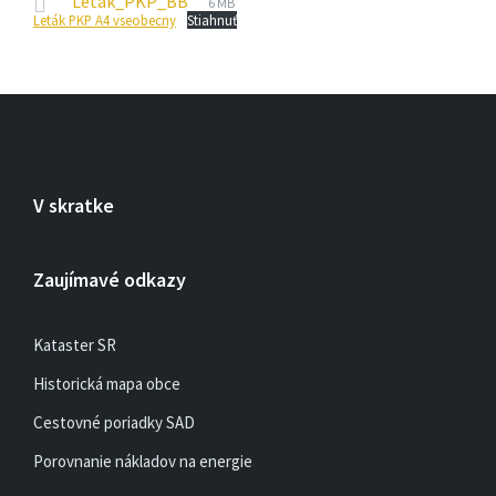
Letak_PKP_BB
6 MB
súboru:
Leták PKP A4 vseobecny
Stiahnuť
súboru:
pdf
V skratke
Zaujímavé odkazy
Kataster SR
Historická mapa obce
Cestovné poriadky SAD
Porovnanie nákladov na energie