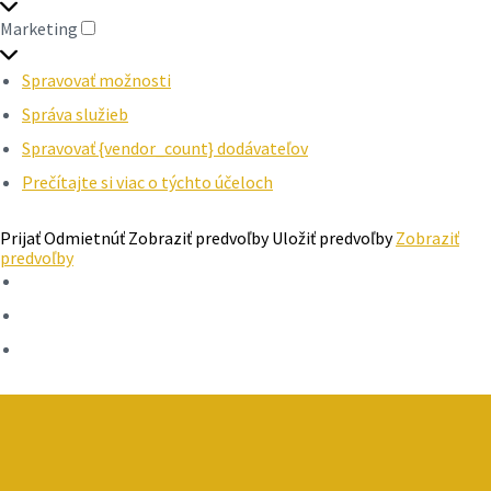
Marketing
MARKETING
Spravovať možnosti
Správa služieb
Spravovať {vendor_count} dodávateľov
Prečítajte si viac o týchto účeloch
Prijať
Odmietnúť
Zobraziť predvoľby
Uložiť predvoľby
Zobraziť
predvoľby