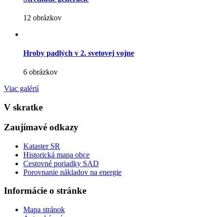
12 obrázkov
Hroby padlých v 2. svetovej vojne
6 obrázkov
Viac galérií
V skratke
Zaujímavé odkazy
Kataster SR
Historická mapa obce
Cestovné poriadky SAD
Porovnanie nákladov na energie
Informácie o stránke
Mapa stránok