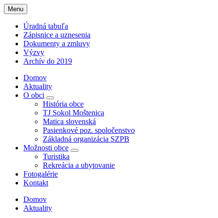
Menu
Úradná tabuľa
Zápisnice a uznesenia
Dokumenty a zmluvy
Výzvy
Archív do 2019
Domov
Aktuality
O obci
História obce
TJ Sokol Moštenica
Matica slovenská
Pasienkové poz. spoločenstvo
Základná organizácia SZPB
Možnosti obce
Turistika
Rekreácia a ubytovanie
Fotogalérie
Kontakt
Domov
Aktuality