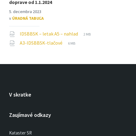
doprave od 1.1.2024
5. decembra 2023
v
ÚRADNÁ TABUĽA
Prípona
Veľkosť
IDSBBSK – letak A5 – nahlad
2 MB
súboru:
súboru:
Prípona
Veľkosť
A3-IDSBBSK-tlačové
6 MB
pdf
súboru:
súboru:
pdf
V skratke
Zaujímavé odkazy
Kataster SR