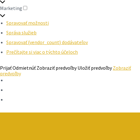
Marketing
MARKETING
Spravovať možnosti
Správa služieb
Spravovať {vendor_count} dodávateľov
Prečítajte si viac o týchto účeloch
Prijať
Odmietnúť
Zobraziť predvoľby
Uložiť predvoľby
Zobraziť
predvoľby