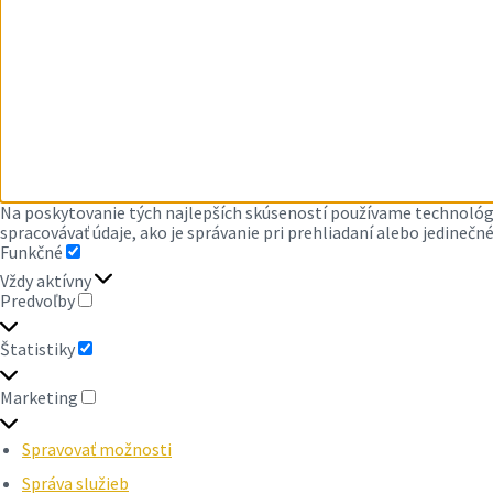
Na poskytovanie tých najlepších skúseností používame technológi
spracovávať údaje, ako je správanie pri prehliadaní alebo jedinečn
Funkčné
FUNKČNÉ
Vždy aktívny
Predvoľby
PREDVOĽBY
Štatistiky
ŠTATISTIKY
Marketing
MARKETING
Spravovať možnosti
Správa služieb