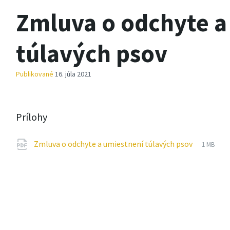
Zmluva o odchyte a
túlavých psov
Publikované
16. júla 2021
Prílohy
Prípona
pdf
Veľkosť
Zmluva o odchyte a umiestnení túlavých psov
1 MB
súboru:
súboru: