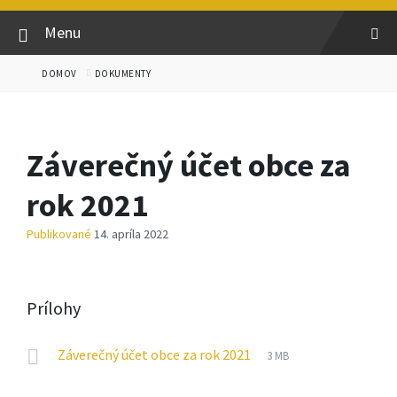
Menu
DOMOV
DOKUMENTY
Záverečný účet obce za
rok 2021
Publikované
14. apríla 2022
Prílohy
Prípona
pdf
Veľkosť
Záverečný účet obce za rok 2021
3 MB
súboru:
súboru: