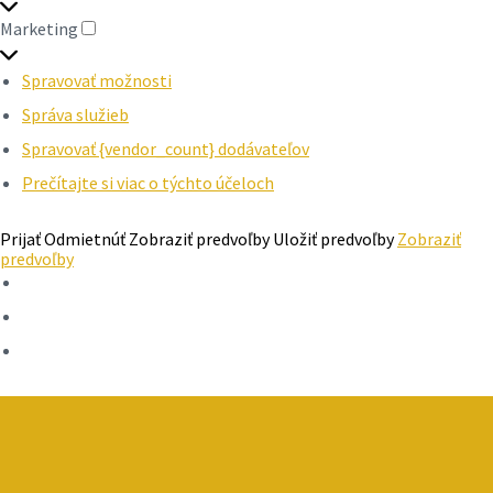
Marketing
MARKETING
Spravovať možnosti
Správa služieb
Spravovať {vendor_count} dodávateľov
Prečítajte si viac o týchto účeloch
Prijať
Odmietnúť
Zobraziť predvoľby
Uložiť predvoľby
Zobraziť
predvoľby