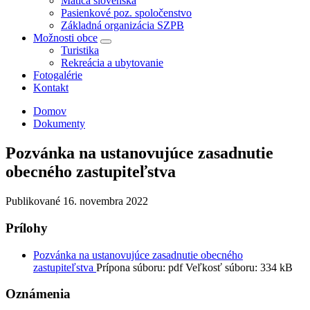
Matica slovenská
Pasienkové poz. spoločenstvo
Základná organizácia SZPB
Možnosti obce
Turistika
Rekreácia a ubytovanie
Fotogalérie
Kontakt
Domov
Dokumenty
Pozvánka na ustanovujúce zasadnutie
obecného zastupiteľstva
Publikované
16. novembra 2022
Prílohy
Pozvánka na ustanovujúce zasadnutie obecného
zastupiteľstva
Prípona súboru:
pdf
Veľkosť súboru:
334 kB
Oznámenia