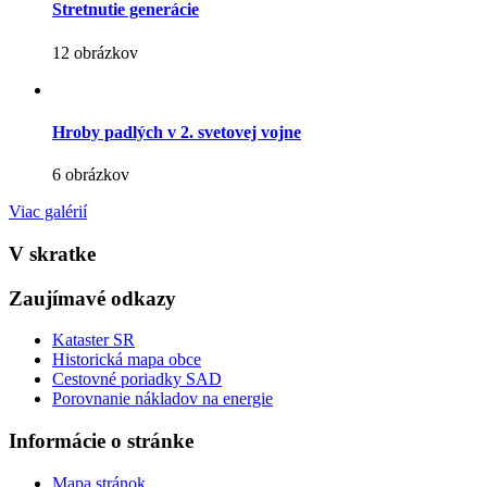
Stretnutie generácie
12 obrázkov
Hroby padlých v 2. svetovej vojne
6 obrázkov
Viac galérií
V skratke
Zaujímavé odkazy
Kataster SR
Historická mapa obce
Cestovné poriadky SAD
Porovnanie nákladov na energie
Informácie o stránke
Mapa stránok