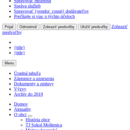
Spravovať možnosti
Správa služieb
Spravovať {vendor_count} dodávateľov
Prečítajte si viac o týchto účeloch
Zobraziť
Prijať
Odmietnúť
Zobraziť predvoľby
Uložiť predvoľby
predvoľby
{title}
{title}
Menu
Úradná tabuľa
Zápisnice a uznesenia
Dokumenty a zmluvy
Výzvy
Archív do 2019
Domov
Aktuality
O obci
História obce
TJ Sokol Moštenica