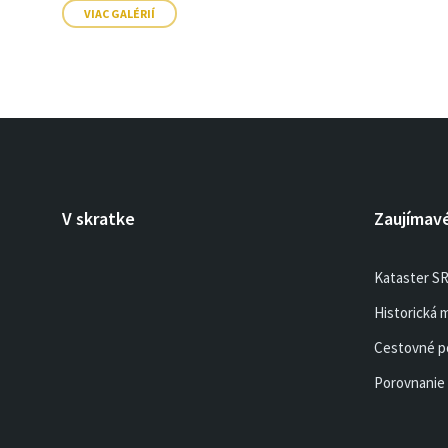
VIAC GALÉRIÍ
V skratke
Zaujímav
Kataster S
Historická 
Cestovné p
Porovnanie 