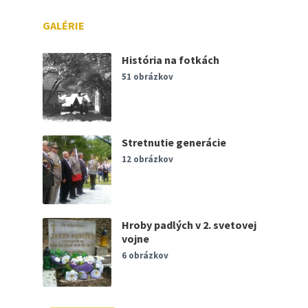
GALÉRIE
História na fotkách
51 obrázkov
Stretnutie generácie
12 obrázkov
Hroby padlých v 2. svetovej
vojne
6 obrázkov