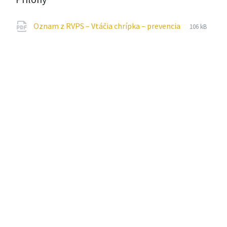
Prípona
pdf
Veľkosť
Oznam z RVPS – Vtáčia chrípka – prevencia
106 kB
súboru:
súboru: