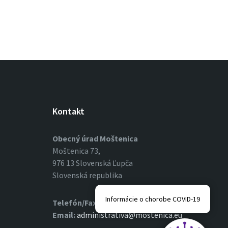
Kontakt
Obecný úrad Moštenica
Moštenica 73,
976 13 Slovenská Ľupča
Slovenská republika
Informácie o chorobe COVID-19
Telefón/Fax:
048/4196354
Email:
administrativa@mostenica.eu