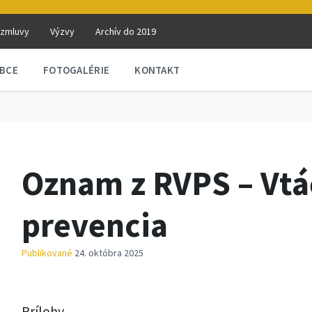
 zmluvy
Výzvy
Archív do 2019
BCE
FOTOGALÉRIE
KONTAKT
Oznam z RVPS – Vtáč
prevencia
Publikované
24. októbra 2025
Prílohy