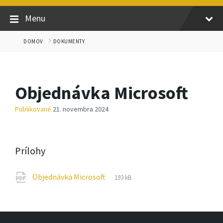
Menu
DOMOV
DOKUMENTY
Objednávka Microsoft
Publikované
21. novembra 2024
Prílohy
Prípona
pdf
Veľkosť
Objednávka Microsoft
193 kB
súboru:
súboru: