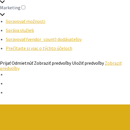
Marketing
MARKETING
Spravovať možnosti
Správa služieb
Spravovať {vendor_count} dodávateľov
Prečítajte si viac o týchto účeloch
Prijať
Odmietnúť
Zobraziť predvoľby
Uložiť predvoľby
Zobraziť
predvoľby