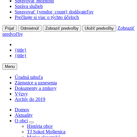
Spravovať možnosti
Správa služieb
Spravovať {vendor_count} dodávateľov
Prečítajte si viac o týchto účeloch
Zobraziť
Prijať
Odmietnúť
Zobraziť predvoľby
Uložiť predvoľby
predvoľby
{title}
{title}
Menu
Úradná tabuľa
Zápisnice a uznesenia
Dokumenty a zmluvy
Výzvy
Archív do 2019
Domov
Aktuality
O obci
História obce
TJ Sokol Moštenica