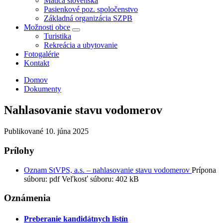
Matica slovenská
Pasienkové poz. spoločenstvo
Základná organizácia SZPB
Možnosti obce
Turistika
Rekreácia a ubytovanie
Fotogalérie
Kontakt
Domov
Dokumenty
Nahlasovanie stavu vodomerov
Publikované
10. júna 2025
Prílohy
Oznam StVPS, a.s. – nahlasovanie stavu vodomerov
Prípona
súboru:
pdf
Veľkosť súboru:
402 kB
Oznámenia
Preberanie kandidátnych listín