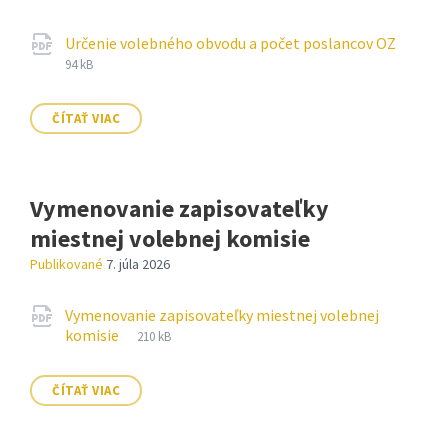
Prílohy
Príp
pdf
Veľko
Určenie volebného obvodu a počet poslancov OZ
súbor
súbor
94 kB
ČÍTAŤ VIAC
Vymenovanie zapisovateľky
miestnej volebnej komisie
Publikované
7. júla 2026
Prílohy
Vymenovanie zapisovateľky miestnej volebnej
Prípona
pdf
Veľkosť
komisie
210 kB
súboru:
súboru:
ČÍTAŤ VIAC