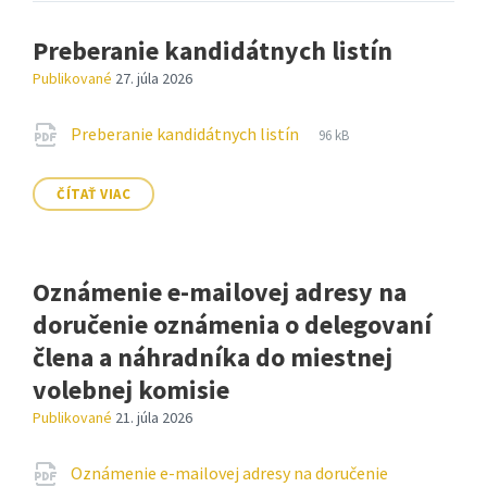
Preberanie kandidátnych listín
Publikované
27. júla 2026
Prílohy
Prípona
pdf
Veľkosť
Preberanie kandidátnych listín
96 kB
súboru:
súboru:
ČÍTAŤ VIAC
Oznámenie e-mailovej adresy na
doručenie oznámenia o delegovaní
člena a náhradníka do miestnej
volebnej komisie
Publikované
21. júla 2026
Prílohy
Oznámenie e-mailovej adresy na doručenie