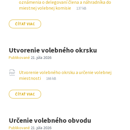
oznámenia o delegovaní člena a náhradníka do
Prípona
pdf
Veľkosť
miestnej volebnej komisie
137 kB
súboru:
súboru:
ČÍTAŤ VIAC
Utvorenie volebného okrsku
Publikované
21. júla 2026
Prílohy
Utvorenie volebného okrsku a určenie volebnej
Prípona
pdf
Veľkosť
miestnosti
166 kB
súboru:
súboru:
ČÍTAŤ VIAC
Určenie volebného obvodu
Publikované
21. júla 2026