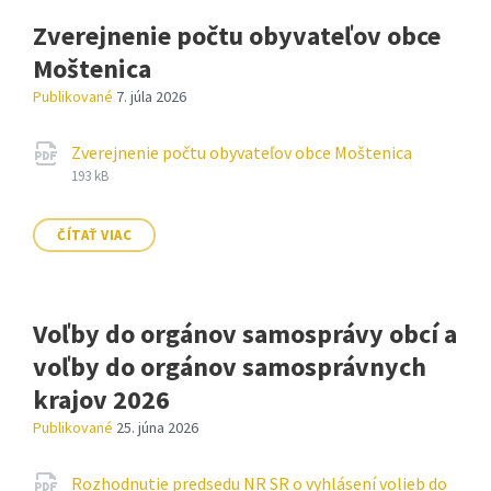
Zverejnenie počtu obyvateľov obce
Moštenica
Publikované
7. júla 2026
Prílohy
Prípona
pdf
Veľkosť
Zverejnenie počtu obyvateľov obce Moštenica
súboru:
súboru:
193 kB
ČÍTAŤ VIAC
Voľby do orgánov samosprávy obcí a
voľby do orgánov samosprávnych
krajov 2026
Publikované
25. júna 2026
Prílohy
Rozhodnutie predsedu NR SR o vyhlásení volieb do