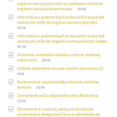
orgánov samosprávy obcí a o vyhlásení volieb do
Prípona
pdf
Veľkosť
orgánov samosprávnych krajov
184 kB
súboru:
súboru:
Informácia o podmienkach práva voliť a práva byť
Prípona
pdf
Veľkosť
volený pre voľby do orgánov samosprávy obcí
súboru:
súboru:
202 kB
Informácia o podmienkach práva voliť a práva byť
volený pre voľby do orgánov samosprávnych krajov
Prípona
pdf
Veľkosť
201 kB
súboru:
súboru:
Utvorenie volebného okrsku a určenie volebnej
Prípona
pdf
Veľkosť
miestnosti
166 kB
súboru:
súboru:
Príp
pdf
Veľko
Určenie volebného obvodu a počet poslancov OZ
súbor
súbor
94 kB
Vymenovanie zapisovateľky miestnej volebnej
Prípona
pdf
Veľkosť
komisie
210 kB
súboru:
súboru:
Prípona
pdf
Veľkosť
Zverejnenie počtu obyvateľov obce Moštenica
súboru:
súboru:
193 kB
Oznámenie e-mailovej adresy na doručenie
oznámenia o delegovaní člena a náhradníka do