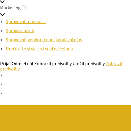
Marketing
MARKETING
Spravovať možnosti
Správa služieb
Spravovať {vendor_count} dodávateľov
Prečítajte si viac o týchto účeloch
Prijať
Odmietnúť
Zobraziť predvoľby
Uložiť predvoľby
Zobraziť
predvoľby