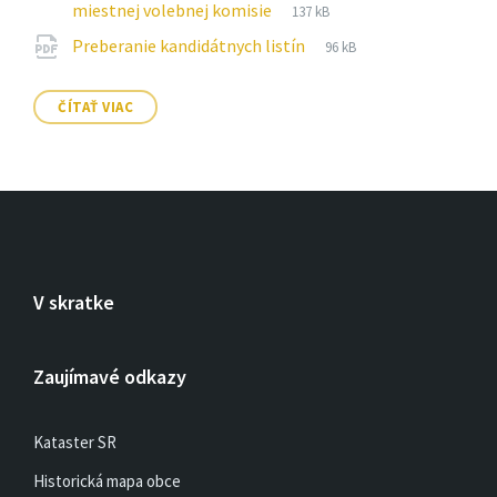
Prípona
pdf
Veľkosť
miestnej volebnej komisie
137 kB
súboru:
súboru:
Prípona
pdf
Veľkosť
Preberanie kandidátnych listín
96 kB
súboru:
súboru:
ČÍTAŤ VIAC
V skratke
Zaujímavé odkazy
Kataster SR
Historická mapa obce