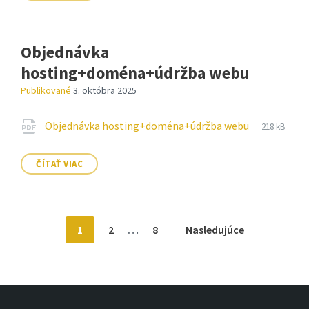
Objednávka
hosting+doména+údržba webu
Publikované
3. októbra 2025
Prílohy
Prípona
pdf
Veľkosť
Objednávka hosting+doména+údržba webu
218 kB
súboru:
súboru:
ČÍTAŤ VIAC
Stránkovanie
1
2
…
8
Nasledujúce
príspevkov