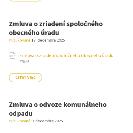
Zmluva o zriadení spoločného
obecného úradu
Publikované
17. decembra 2025
Prílohy
Prípon
pdf
Veľkosť
Zmluva o zriadení spoločného obecného úradu
súboru:
súboru:
276 kB
ČÍTAŤ VIAC
Zmluva o odvoze komunálneho
odpadu
Publikované
9. decembra 2025