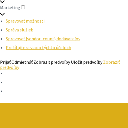
Marketing
MARKETING
Spravovať možnosti
Správa služieb
Spravovať {vendor_count} dodávateľov
Prečítajte si viac o týchto účeloch
Prijať
Odmietnúť
Zobraziť predvoľby
Uložiť predvoľby
Zobraziť
predvoľby