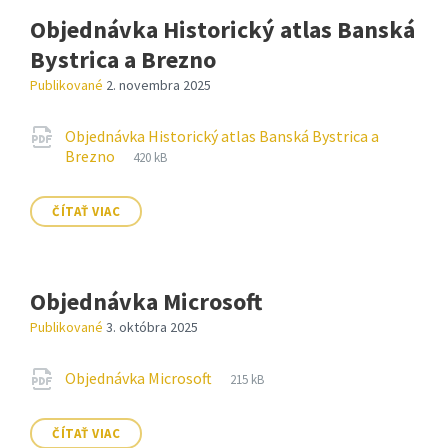
Objednávka Historický atlas Banská
Bystrica a Brezno
Publikované
2. novembra 2025
Prílohy
Objednávka Historický atlas Banská Bystrica a
Prípona
pdf
Veľkosť
Brezno
420 kB
súboru:
súboru:
ČÍTAŤ VIAC
Objednávka Microsoft
Publikované
3. októbra 2025
Prílohy
Prípona
pdf
Veľkosť
Objednávka Microsoft
215 kB
súboru:
súboru:
ČÍTAŤ VIAC