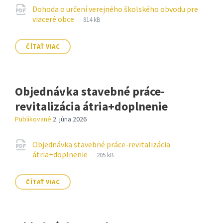
Prílohy
Dohoda o určení verejného školského obvodu pre
Prípona
pdf
Veľkosť
viaceré obce
814 kB
súboru:
súboru:
ČÍTAŤ VIAC
Objednávka stavebné práce-
revitalizácia átria+doplnenie
Publikované
2. júna 2026
Prílohy
Objednávka stavebné práce-revitalizácia
Prípona
pdf
Veľkosť
átria+doplnenie
205 kB
súboru:
súboru:
ČÍTAŤ VIAC