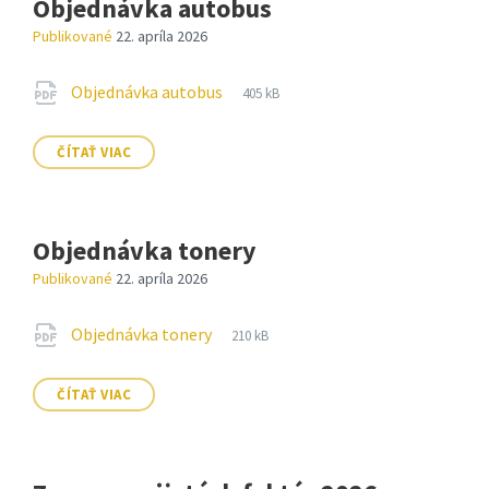
Objednávka autobus
Publikované
22. apríla 2026
Prílohy
Prípona
pdf
Veľkosť
Objednávka autobus
405 kB
súboru:
súboru:
ČÍTAŤ VIAC
Objednávka tonery
Publikované
22. apríla 2026
Prílohy
Prípona
pdf
Veľkosť
Objednávka tonery
210 kB
súboru:
súboru:
ČÍTAŤ VIAC