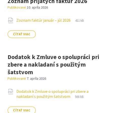
Zoznam prijatých faktúr 2026
Publikované
10. apríla 2026
Prílohy
Prípona
pdf
Veľkosť
Zoznam faktúr január – júl 2026
411 kB
súboru:
súboru:
ČÍTAŤ VIAC
Dodatok k Zmluve o spolupráci pri
zbere a nakladaní s použitým
šatstvom
Publikované
7. apríla 2026
Prílohy
Dodatok k Zmluve o spolupráci pri zbere a
Prípona
pdf
Veľkosť
nakladaní s použitým šatstvom
566 kB
súboru:
súboru:
ČÍTAŤ VIAC