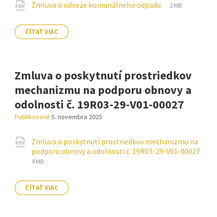
Prílohy
Prípona
pdf
Veľkosť
Zmluva o odvoze komunálneho odpadu
2 MB
súboru:
súboru:
ČÍTAŤ VIAC
Zmluva o poskytnutí prostriedkov
mechanizmu na podporu obnovy a
odolnosti č. 19R03-29-V01-00027
Publikované
5. novembra 2025
Prílohy
Zmluva o poskytnutí prostriedkov mechanizmu na
podporu obnovy a odolnosti č. 19R03-29-V01-00027
Prípona
pdf
Veľkosť
4 MB
súboru:
súboru:
ČÍTAŤ VIAC